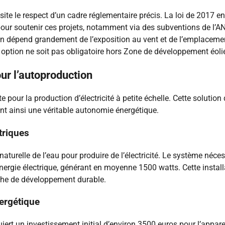
site le respect d’un cadre réglementaire précis. La loi de 2017
ent pour soutenir ces projets, notamment via des subventions de 
on dépend grandement de l’exposition au vent et de l’emplacement 
e option ne soit pas obligatoire hors Zone de développement éoli
ur l’autoproduction
te pour la production d’électricité à petite échelle. Cette soluti
rant ainsi une véritable autonomie énergétique.
triques
naturelle de l’eau pour produire de l’électricité. Le système néces
 énergie électrique, générant en moyenne 1500 watts. Cette insta
che de développement durable.
nergétique
uiert un investissement initial d’environ 3500 euros pour l’appar